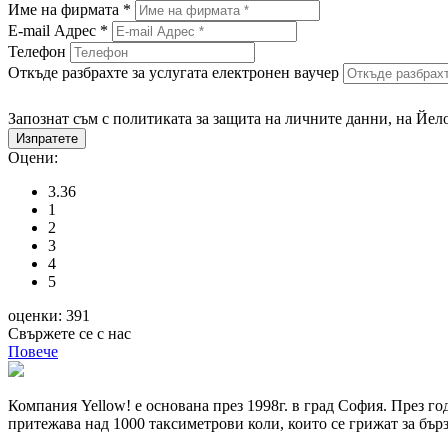
Име на фирмата *
E-mail Адрес *
Телефон
Откъде разбрахте за услугата електронен ваучер
Запознат съм с политиката за защита на личните данни, на Йел
Изпратете
Оцени:
3.36
1
2
3
4
5
оценки: 391
Свържете се с нас
Повече
Компания Yellow! е основана през 1998г. в град София. През го
притежава над 1000 таксиметрови коли, които се грижат за бър