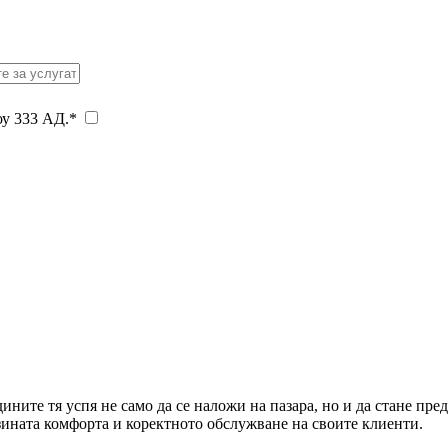
оу 333 АД.*
дините тя успя не само да се наложи на пазара, но и да стане п
зината комфорта и коректното обслужване на своите клиенти.