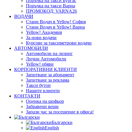
Поръчка на такси Бургас
Поръчка на такси Варна
ПРОМОКОД: VARNA26
ВОДАЧИ
Стани Водач в Yellow! София
Стани Водач в Yellow! Варна
Yellow! Академия
За нови водачи
Курсове за таксиметрови водачи
АВТОМОБИЛИ
Автомобили на лизинг
Лични Автомобили
Yellow! обяви
КОРПОРАТИВНИ КЛИЕНТИ
Запитване за абонамент
Запитване за реклама
Такси бутон
Нашите клиенти
КОНТАКТИ
Оценка на шофьор
Забравени вещи
Запази час за посещение в офиса!
Български
English