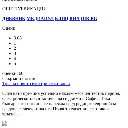
ОЩЕ ПУБЛИКАЦИИ
ДНЕВНИК
МЕДИАПУЛ
БЛИЦ
КИА
DIR.BG
Оцени:
3.08
1
2
3
4
5
оценки: 60
Свързани статии
Тръгна новото електрическо такси
След като премина успешно няколкомесечен тестов период,
електрическо такси започва да се движи в София. Така
българската столица се нарежда сред редицата европейски
градове с електротаксита.Първото електрическо такси
тръгна…