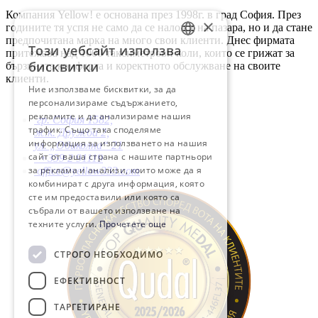
Компания Yellow! е основана през 1998г. в град София. През
×
годините тя успя не само да се наложи на пазара, но и да стане
предпочитана марка на много свои клиенти. Днес фирмата
Този уебсайт използва
притежава над 1000 таксиметрови коли, които се грижат за
BULGARIAN
бисквитки
бързината комфорта и коректното обслужване на своите
клиенти.
ENGLISH
Ние използваме бисквитки, за да
персонализираме съдържанието,
рекламите и да анализираме нашия
гр. София 1582,
трафик. Също така споделяме
ж.к. Дружба 2,
информация за използването на нашия
ул. „Обиколна“ 21
сайт от ваша страна с нашите партньори
+359 2 91119
за реклама и анализи, които може да я
office@yellow333.com
комбинират с друга информация, която
сте им предоставили или която са
събрали от вашето използване на
техните услуги.
Прочетете още
СТРОГО НЕОБХОДИМО
ЕФЕКТИВНОСТ
ТАРГЕТИРАНЕ