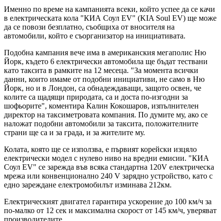
Именно по време на кампанията всеки, който успее да се качи
в електрическата кола "КИА Соул EV" (KIA Soul EV) ще може
да се повози безплатно, съобщиха от вносителя на
автомобили, който е съорганизатор на инициативата.
Подобна кампания вече има в американския мегаполис Ню
Йорк, където 6 електрически автомобила ще бъдат тествани
като таксита в рамките на 12 месеца. "За момента всички
данни, които имаме от подобни инициативи, не само в Ню
Йорк, но и в Лондон, са обнадеждаващи, защото освен, че
колите са щадящи природата, са и доста по-изгодни за
шофьорите", коментира Калин Кокошаров, изпълнителен
директор на таксиметровата компания. По думите му, ако се
наложат подобни автомобили за таксита, положителните
страни ще са и за града, и за жителите му.
Колата, която ще се използва, е първият корейски изцяло
електрически модел с нулево ниво на вредни емисии. "КИА
Соул EV" се зарежда във всяка стандартна 120V електрическа
мрежа или конвенционално 240 V зарядно устройство, като с
едно зареждане електромобилът изминава 212км.
Електрическият двигател гарантира ускорение до 100 км/ч за
по-малко от 12 сек и максимална скорост от 145 км/ч, уверяват
производителите.